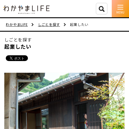
イベント情報
わかやまLIFE
しごとを探す
起業したい
移住支援
しごとを探す
起業したい
人に会う
しごと
住まい
市町村を探す
移住者インタビュー
動画