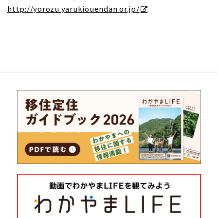
http://yorozu.yarukiouendan.or.jp/